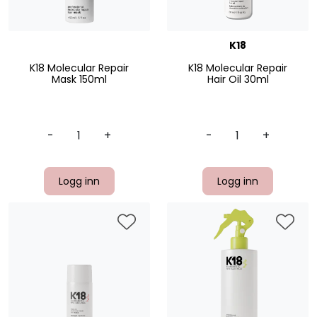
K18
K18 Molecular Repair
K18 Molecular Repair
Mask 150ml
Hair Oil 30ml
-
+
-
+
Logg inn
Logg inn