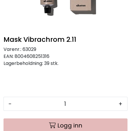
Mask Vibrachrom 2.11
Varenr.:
63029
EAN:
8004608251316
Lagerbeholdning:
39 stk.
-
+
Logg inn