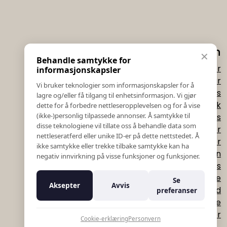
Informasjon
Eksklusi
✕
Behandle samtykke for
Salgs & Leveringsbetingelser
t
informasjonskapsler
Registrer reklamasjon eller retur
Vi bruker teknologier som informasjonskapsler for å
Kontakt Oss
lagre og/eller få tilgang til enhetsinformasjon. Vi gjør
Meld deg på vårt nyhe
Bildebank
dette for å forbedre nettleseropplevelsen og for å vise
Her får du innblik
(ikke-)personlig tilpassede annonser. Å samtykke til
Følg Oss
kon
disse teknologiene vil tillate oss å behandle data som
Prislister
nettleseratferd eller unike ID-er på dette nettstedet. Å
E-post
Etiske Retningslinjer
ikke samtykke eller trekke tilbake samtykke kan ha
Åpenhetsloven
negativ innvirkning på visse funksjoner og funksjoner.
Om oss
Ansatte
Mel
Se
Aksepter
Avvis
Varsling om kritikkverdige forhold
preferanser
For forretningsutviklere
N
K18 Kurkalkulator
Cookie-erklæring
Personvern