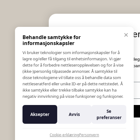
Informasjon
Eksklusive nyheter og
✕
Behandle samtykke for
Salgs & Leveringsbetingelser
tilbud
informasjonskapsler
Registrer reklamasjon eller retur
Vi bruker teknologier som informasjonskapsler for å
Kontakt Oss
lagre og/eller få tilgang til enhetsinformasjon. Vi gjør
Meld deg på vårt nyhetsbrev og hold deg oppdatert!
Bildebank
dette for å forbedre nettleseropplevelsen og for å vise
Her får du innblikk i nyheter, kampanjer og
(ikke-)personlig tilpassede annonser. Å samtykke til
Følg Oss
konkurranser.
disse teknologiene vil tillate oss å behandle data som
Prislister
nettleseratferd eller unike ID-er på dette nettstedet. Å
E-post
Etiske Retningslinjer
ikke samtykke eller trekke tilbake samtykke kan ha
Åpenhetsloven
negativ innvirkning på visse funksjoner og funksjoner.
Om oss
Ansatte
Meld meg på
Se
Aksepter
Avvis
Varsling om kritikkverdige forhold
preferanser
For forretningsutviklere
Nei takk
K18 Kurkalkulator
Cookie-erklæring
Personvern