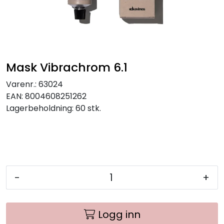
Mask Vibrachrom 6.1
Varenr.:
63024
EAN:
8004608251262
Lagerbeholdning:
60 stk.
-
+
Logg inn