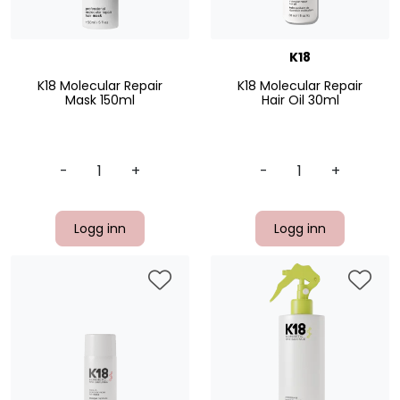
K18
K18 Molecular Repair
K18 Molecular Repair
Mask 150ml
Hair Oil 30ml
-
+
-
+
Logg inn
Logg inn