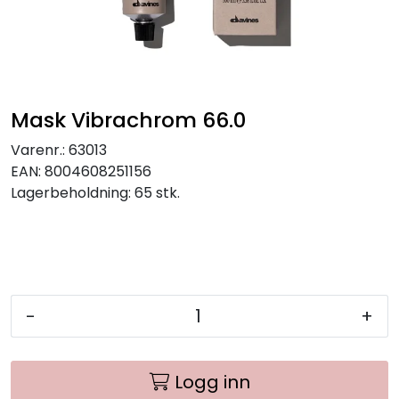
Mask Vibrachrom 66.0
Varenr.:
63013
EAN:
8004608251156
Lagerbeholdning:
65 stk.
-
+
Logg inn