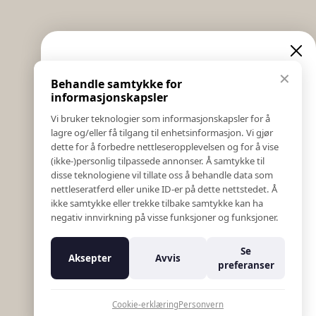
Informasjon
Eksklusive nyheter og
✕
Behandle samtykke for
Salgs & Leveringsbetingelser
tilbud
informasjonskapsler
Registrer reklamasjon eller retur
Vi bruker teknologier som informasjonskapsler for å
Kontakt Oss
lagre og/eller få tilgang til enhetsinformasjon. Vi gjør
Meld deg på vårt nyhetsbrev og hold deg oppdatert!
Bildebank
dette for å forbedre nettleseropplevelsen og for å vise
Her får du innblikk i nyheter, kampanjer og
(ikke-)personlig tilpassede annonser. Å samtykke til
Følg Oss
konkurranser.
disse teknologiene vil tillate oss å behandle data som
Prislister
nettleseratferd eller unike ID-er på dette nettstedet. Å
E-post
Etiske Retningslinjer
ikke samtykke eller trekke tilbake samtykke kan ha
Åpenhetsloven
negativ innvirkning på visse funksjoner og funksjoner.
Om oss
Ansatte
Meld meg på
Se
Aksepter
Avvis
Varsling om kritikkverdige forhold
preferanser
For forretningsutviklere
Nei takk
K18 Kurkalkulator
Cookie-erklæring
Personvern