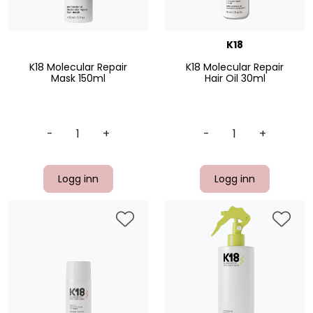
K18
K18 Molecular Repair
K18 Molecular Repair
Mask 150ml
Hair Oil 30ml
-
+
-
+
Logg inn
Logg inn