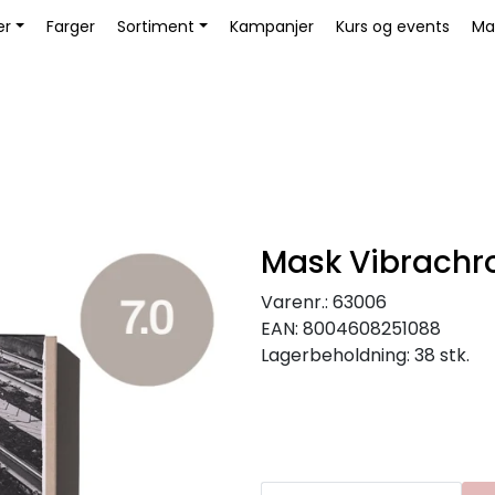
Bli Kunde / Logg inn
er
Farger
Sortiment
Kampanjer
Kurs og events
Ma
Mask Vibrachr
Varenr.:
63006
EAN:
8004608251088
Lagerbeholdning:
38 stk.