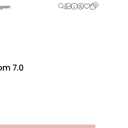
0
gasin
om 7.0