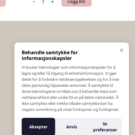
-
+
Logg inn
Informasjon
✕
Behandle samtykke for
Salgs & Leveringsbetingelser
informasjonskapsler
Registrer reklamasjon eller retur
Vi bruker teknologier som informasjonskapsler for å
Kontakt Oss
lagre og/eller få tilgang til enhetsinformasjon. Vi gjør
Bildebank
dette for å forbedre nettleseropplevelsen og for å vise
(ikke-)personlig tilpassede annonser. Å samtykke til
Følg Oss
disse teknologiene vil tillate oss å behandle data som
Prislister
nettleseratferd eller unike ID-er på dette nettstedet. Å
Etiske Retningslinjer
ikke samtykke eller trekke tilbake samtykke kan ha
Åpenhetsloven
negativ innvirkning på visse funksjoner og funksjoner.
Om oss
Ansatte
Se
Aksepter
Avvis
Varsling om kritikkverdige forhold
preferanser