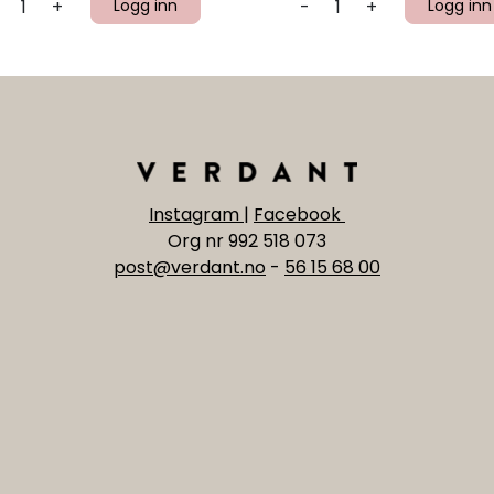
+
Logg inn
-
+
Logg inn
Instagram
|
Facebook
Org nr 992 518 073
post@verdant.no
-
56 15 68 00