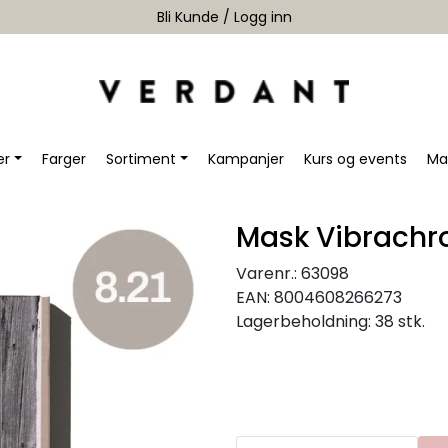
Bli Kunde / Logg inn
er
Farger
Sortiment
Kampanjer
Kurs og events
Ma
Mask Vibrachr
Varenr.:
63098
EAN:
8004608266273
Lagerbeholdning:
38 stk.