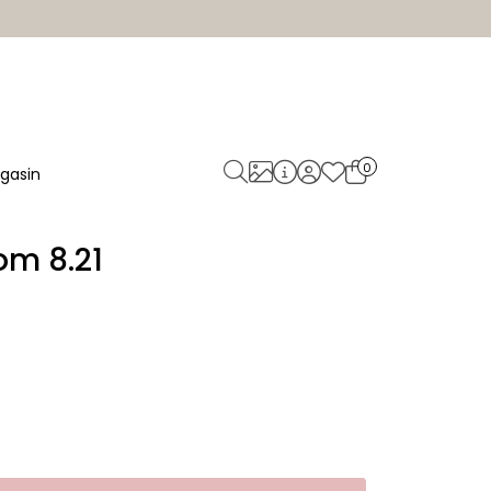
0
gasin
om 8.21