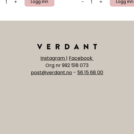
+
Logg inn
-
+
Logg inn
Instagram
|
Facebook
Org nr 992 518 073
post@verdant.no
-
56 15 68 00