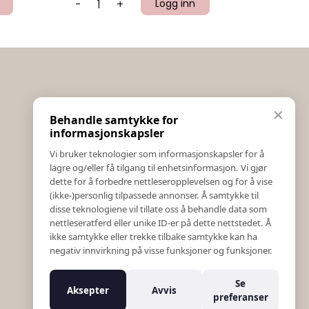
-
+
Logg inn
Informasjon
✕
Behandle samtykke for
Salgs & Leveringsbetingelser
informasjonskapsler
Registrer reklamasjon eller retur
Vi bruker teknologier som informasjonskapsler for å
Kontakt Oss
lagre og/eller få tilgang til enhetsinformasjon. Vi gjør
Bildebank
dette for å forbedre nettleseropplevelsen og for å vise
(ikke-)personlig tilpassede annonser. Å samtykke til
Følg Oss
disse teknologiene vil tillate oss å behandle data som
Prislister
nettleseratferd eller unike ID-er på dette nettstedet. Å
Etiske Retningslinjer
ikke samtykke eller trekke tilbake samtykke kan ha
Åpenhetsloven
negativ innvirkning på visse funksjoner og funksjoner.
Om oss
Ansatte
Se
Aksepter
Avvis
Varsling om kritikkverdige forhold
preferanser