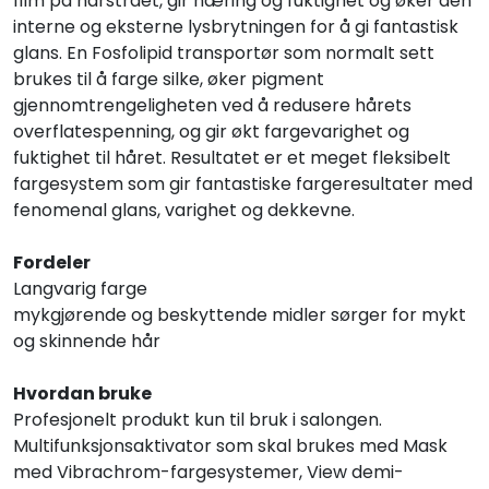
film på hårstrået, gir næring og fuktighet og øker den
interne og eksterne lysbrytningen for å gi fantastisk
glans. En Fosfolipid transportør som normalt sett
brukes til å farge silke, øker pigment
gjennomtrengeligheten ved å redusere hårets
overflatespenning, og gir økt fargevarighet og
fuktighet til håret. Resultatet er et meget fleksibelt
fargesystem som gir fantastiske fargeresultater med
fenomenal glans, varighet og dekkevne.
Fordeler
Langvarig farge
mykgjørende og beskyttende midler sørger for mykt
og skinnende hår
Hvordan bruke
Profesjonelt produkt kun til bruk i salongen.
Multifunksjonsaktivator som skal brukes med Mask
med Vibrachrom-fargesystemer, View demi-