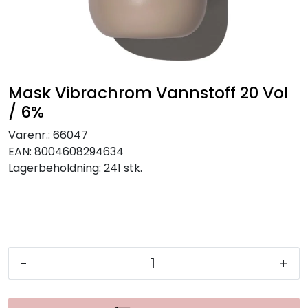
Mask Vibrachrom Vannstoff 20 Vol
/ 6%
Varenr.:
66047
EAN:
8004608294634
Lagerbeholdning:
241 stk.
-
+