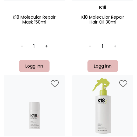
K18
K18 Molecular Repair
K18 Molecular Repair
Mask 150ml
Hair Oil 30ml
-
+
-
+
Logg inn
Logg inn