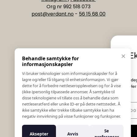
Org nr 992 518 073
post@verdant.no
-
56 15 68 00
Informasjon
Eksklusive nyhe
✕
Behandle samtykke for
Salgs & Leveringsbetingelser
tilbud
informasjonskapsler
Registrer reklamasjon eller retur
Vi bruker teknologier som informasjonskapsler for å
Kontakt Oss
lagre og/eller få tilgang til enhetsinformasjon. Vi gjør
Meld deg på vårt nyhetsbrev og hold
Bildebank
dette for å forbedre nettleseropplevelsen og for å vise
Her får du innblikk i nyheter, k
(ikke-)personlig tilpassede annonser. Å samtykke til
Følg Oss
konkurranser.
disse teknologiene vil tillate oss å behandle data som
Prislister
nettleseratferd eller unike ID-er på dette nettstedet. Å
E-post
Etiske Retningslinjer
ikke samtykke eller trekke tilbake samtykke kan ha
Åpenhetsloven
negativ innvirkning på visse funksjoner og funksjoner.
Om oss
Ansatte
Meld meg på
Se
Aksepter
Avvis
Varsling om kritikkverdige forhold