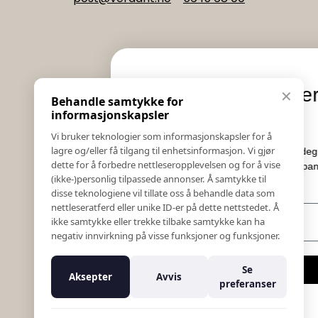
Informasjon
Eksklusive nyheter og
✕
Behandle samtykke for
Salgs & Leveringsbetingelser
tilbud
informasjonskapsler
Registrer reklamasjon eller retur
Vi bruker teknologier som informasjonskapsler for å
Kontakt Oss
lagre og/eller få tilgang til enhetsinformasjon. Vi gjør
Meld deg på vårt nyhetsbrev og hold deg oppdatert!
Bildebank
dette for å forbedre nettleseropplevelsen og for å vise
Her får du innblikk i nyheter, kampanjer og
(ikke-)personlig tilpassede annonser. Å samtykke til
Følg Oss
konkurranser.
disse teknologiene vil tillate oss å behandle data som
Prislister
nettleseratferd eller unike ID-er på dette nettstedet. Å
E-post
Etiske Retningslinjer
ikke samtykke eller trekke tilbake samtykke kan ha
Åpenhetsloven
negativ innvirkning på visse funksjoner og funksjoner.
Om oss
Ansatte
Meld meg på
Se
Aksepter
Avvis
Varsling om kritikkverdige forhold
preferanser
For forretningsutviklere
Nei takk
K18 Kurkalkulator