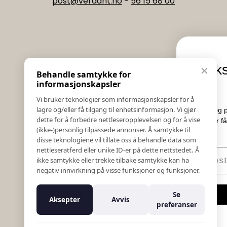
post@verdant.no
-
56 15 68 00
Informasjon
Eksklusive nyhe
✕
Behandle samtykke for
Salgs & Leveringsbetingelser
tilbud
informasjonskapsler
Registrer reklamasjon eller retur
Vi bruker teknologier som informasjonskapsler for å
Kontakt Oss
lagre og/eller få tilgang til enhetsinformasjon. Vi gjør
Meld deg på vårt nyhetsbrev og hold
Bildebank
dette for å forbedre nettleseropplevelsen og for å vise
Her får du innblikk i nyheter, k
(ikke-)personlig tilpassede annonser. Å samtykke til
Følg Oss
konkurranser.
disse teknologiene vil tillate oss å behandle data som
Prislister
nettleseratferd eller unike ID-er på dette nettstedet. Å
E-post
Etiske Retningslinjer
ikke samtykke eller trekke tilbake samtykke kan ha
Åpenhetsloven
negativ innvirkning på visse funksjoner og funksjoner.
Om oss
Ansatte
Meld meg på
Se
Aksepter
Avvis
Varsling om kritikkverdige forhold
preferanser
For forretningsutviklere
Nei takk