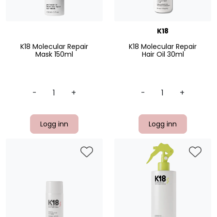
K18
K18 Molecular Repair
K18 Molecular Repair
Mask 150ml
Hair Oil 30ml
-
+
-
+
Logg inn
Logg inn