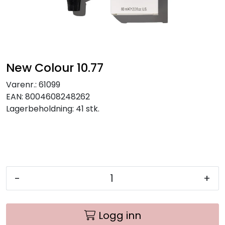
New Colour 10.77
Varenr.:
61099
EAN:
8004608248262
Lagerbeholdning:
41 stk.
-
+
Logg inn