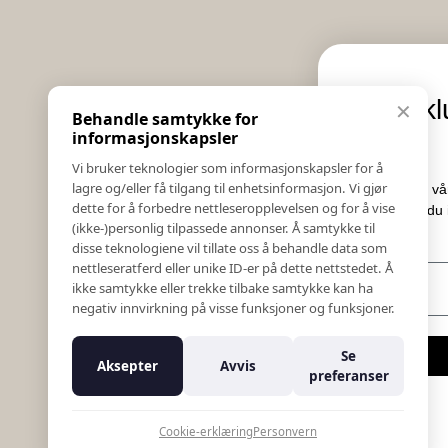
Informasjon
Eksklusive nyhete
✕
Behandle samtykke for
Salgs & Leveringsbetingelser
tilbud
informasjonskapsler
Registrer reklamasjon eller retur
Vi bruker teknologier som informasjonskapsler for å
Kontakt Oss
lagre og/eller få tilgang til enhetsinformasjon. Vi gjør
Meld deg på vårt nyhetsbrev og hold de
Bildebank
dette for å forbedre nettleseropplevelsen og for å vise
Her får du innblikk i nyheter, kamp
(ikke-)personlig tilpassede annonser. Å samtykke til
Følg Oss
konkurranser.
disse teknologiene vil tillate oss å behandle data som
Prislister
nettleseratferd eller unike ID-er på dette nettstedet. Å
E-post
Etiske Retningslinjer
ikke samtykke eller trekke tilbake samtykke kan ha
Åpenhetsloven
negativ innvirkning på visse funksjoner og funksjoner.
Om oss
Ansatte
Meld meg på
Se
Aksepter
Avvis
Varsling om kritikkverdige forhold
preferanser
For forretningsutviklere
Nei takk
K18 Kurkalkulator
Cookie-erklæring
Personvern