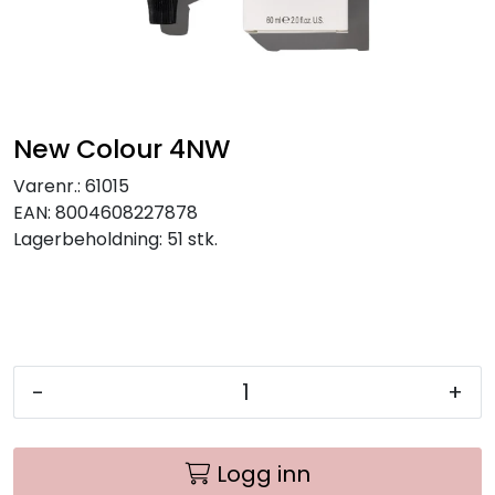
New Colour 4NW
Varenr.:
61015
EAN:
8004608227878
Lagerbeholdning:
51 stk.
-
+
Logg inn