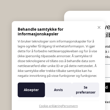
Informasjon
Eksklusive nyheter o
✕
Behandle samtykke for
Salgs & Leveringsbetingelser
tilbud
informasjonskapsler
Registrer reklamasjon eller retur
Vi bruker teknologier som informasjonskapsler for å
Kontakt Oss
lagre og/eller få tilgang til enhetsinformasjon. Vi gjør
Meld deg på vårt nyhetsbrev og hold deg oppd
Bildebank
dette for å forbedre nettleseropplevelsen og for å vise
Her får du innblikk i nyheter, kampanjer o
(ikke-)personlig tilpassede annonser. Å samtykke til
Følg Oss
konkurranser.
disse teknologiene vil tillate oss å behandle data som
Prislister
nettleseratferd eller unike ID-er på dette nettstedet. Å
E-post
Etiske Retningslinjer
ikke samtykke eller trekke tilbake samtykke kan ha
Åpenhetsloven
negativ innvirkning på visse funksjoner og funksjoner.
Om oss
Ansatte
Meld meg på
Se
Aksepter
Avvis
Varsling om kritikkverdige forhold
preferanser
For forretningsutviklere
Nei takk
K18 Kurkalkulator
Cookie-erklæring
Personvern