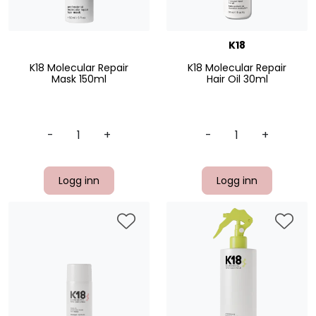
K18
K18 Molecular Repair
K18 Molecular Repair
Mask 150ml
Hair Oil 30ml
-
+
-
+
Logg inn
Logg inn