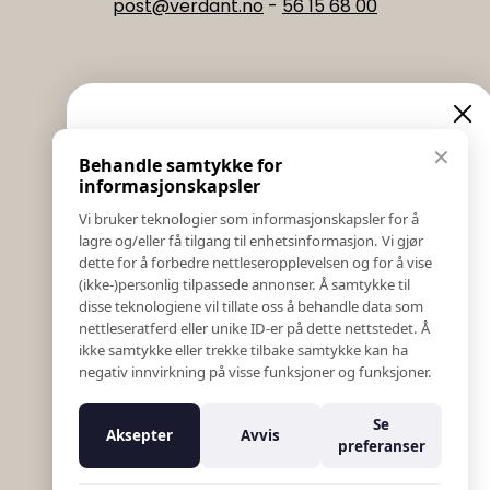
post@verdant.no
-
56 15 68 00
Informasjon
Eksklusive nyheter og
✕
Behandle samtykke for
Salgs & Leveringsbetingelser
tilbud
informasjonskapsler
Registrer reklamasjon eller retur
Vi bruker teknologier som informasjonskapsler for å
Kontakt Oss
lagre og/eller få tilgang til enhetsinformasjon. Vi gjør
Meld deg på vårt nyhetsbrev og hold deg oppdatert!
Bildebank
dette for å forbedre nettleseropplevelsen og for å vise
Her får du innblikk i nyheter, kampanjer og
(ikke-)personlig tilpassede annonser. Å samtykke til
Følg Oss
konkurranser.
disse teknologiene vil tillate oss å behandle data som
Prislister
nettleseratferd eller unike ID-er på dette nettstedet. Å
E-post
Etiske Retningslinjer
ikke samtykke eller trekke tilbake samtykke kan ha
Åpenhetsloven
negativ innvirkning på visse funksjoner og funksjoner.
Om oss
Ansatte
Meld meg på
Se
Aksepter
Avvis
Varsling om kritikkverdige forhold
preferanser
For forretningsutviklere
Nei takk