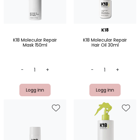
K18
K18 Molecular Repair
K18 Molecular Repair
Mask 150ml
Hair Oil 30ml
-
+
-
+
Logg inn
Logg inn