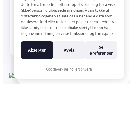
dette for å forbedre nettleseropplevelsen og for å vise
Her får du innblikk i nyheter, kampanjer og
(ikke-)personlig tilpassede annonser. Å samtykke til
konkurranser.
disse teknologiene vil tillate oss å behandle data som
nettleseratferd eller unike ID-er på dette nettstedet. Å
E-post
ikke samtykke eller trekke tilbake samtykke kan ha
Beskytt
negativ innvirkning på visse funksjoner og funksjoner.
Mot fremtidig oppbygging av metaller
Meld meg på
Se
Aksepter
Avvis
preferanser
Nei takk
Cookie-erklæring
Personvern
OM PRODUKTET
Klarere blond,
lengre