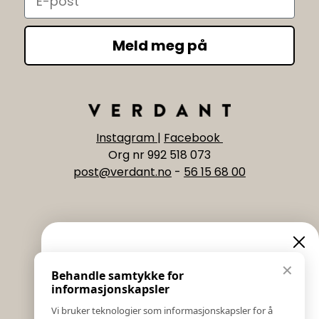
Meld meg på
Instagram
|
Facebook
Org nr 992 518 073
post@verdant.no
-
56 15 68 00
Informasjon
Eksklusive nyheter og
✕
Behandle samtykke for
Salgs & Leveringsbetingelser
tilbud
informasjonskapsler
Registrer reklamasjon eller retur
Vi bruker teknologier som informasjonskapsler for å