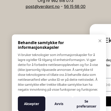
Org nr 992 518 073
post@verdant.no
-
56 15 68 00
Informasjon
Eksklusive n
✕
Behandle samtykke for
Salgs & Leveringsbetingelser
tilbu
informasjonskapsler
Registrer reklamasjon eller retur
Vi bruker teknologier som informasjonskapsler for å
Kontakt Oss
lagre og/eller få tilgang til enhetsinformasjon. Vi gjør
Meld deg på vårt nyhetsbrev o
Bildebank
dette for å forbedre nettleseropplevelsen og for å vise
Her får du innblikk i nyhe
(ikke-)personlig tilpassede annonser. Å samtykke til
Følg Oss
konkurrans
disse teknologiene vil tillate oss å behandle data som
Prislister
nettleseratferd eller unike ID-er på dette nettstedet. Å
E-post
Etiske Retningslinjer
ikke samtykke eller trekke tilbake samtykke kan ha
Åpenhetsloven
negativ innvirkning på visse funksjoner og funksjoner.
Om oss
Ansatte
Meld meg
Se
Aksepter
Avvis
Varsling om kritikkverdige forhold
preferanser