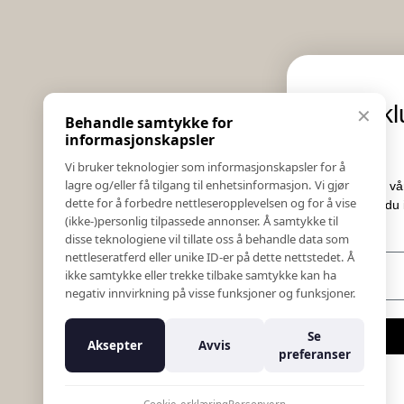
Informasjon
Eksklusive nyh
✕
Behandle samtykke for
Salgs & Leveringsbetingelser
tilbud
informasjonskapsler
Registrer reklamasjon eller retur
Vi bruker teknologier som informasjonskapsler for å
Kontakt Oss
lagre og/eller få tilgang til enhetsinformasjon. Vi gjør
Meld deg på vårt nyhetsbrev og h
Bildebank
dette for å forbedre nettleseropplevelsen og for å vise
Her får du innblikk i nyheter
(ikke-)personlig tilpassede annonser. Å samtykke til
Følg Oss
konkurranser.
disse teknologiene vil tillate oss å behandle data som
Prislister
nettleseratferd eller unike ID-er på dette nettstedet. Å
E-post
Etiske Retningslinjer
ikke samtykke eller trekke tilbake samtykke kan ha
Åpenhetsloven
negativ innvirkning på visse funksjoner og funksjoner.
Om oss
Ansatte
Meld meg p
Se
Aksepter
Avvis
Varsling om kritikkverdige forhold
preferanser
For forretningsutviklere
Nei takk
K18 Kurkalkulator