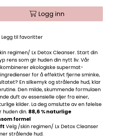
Logg inn
Legg til favoritter
n regimen/ Lx Detox Cleanser. Start din
 rens som gir huden din nytt liv. Vår
 kombinerer økologiske supermat-
ngredienser for å effektivt fjerne sminke,
ltatet? En silkemyk og strålende hud, klar
eierutine. Den milde, skummende formulaen
de duft av essensielle oljer fra einer,
urlige kilder. La deg omslutte av en følelse
 huden din.
88,6 % naturlige
nsom formel
ft
Velg /skin regimen/ Lx Detox Cleanser
mer strålende hud.