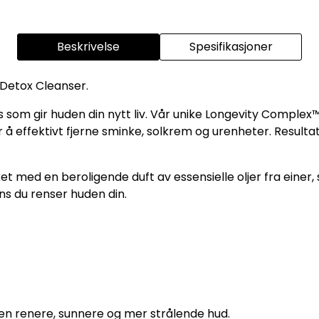
Beskrivelse
Spesifikasjoner
Detox Cleanser.
s som gir huden din nytt liv. Vår unike Longevity Compl
å effektivt fjerne sminke, solkrem og urenheter. Resultat
med en beroligende duft av essensielle oljer fra einer, se
s du renser huden din.
 en renere, sunnere og mer strålende hud.