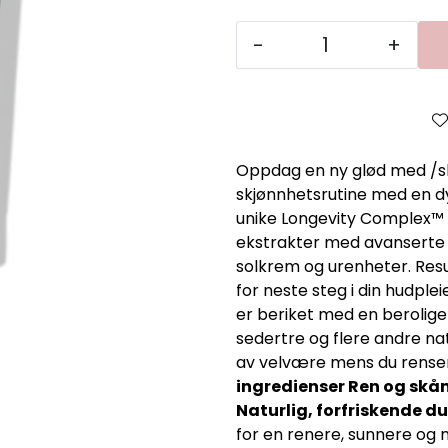
-
+
Oppdag en ny glød med /ski
skjønnhetsrutine med en dyp
unike Longevity Complex™
ekstrakter med avanserte i
solkrem og urenheter. Resu
for neste steg i din hudpl
er beriket med en beroligen
sedertre og flere andre nat
av velvære mens du renser
ingredienser Ren og skå
Naturlig, forfriskende du
for en renere, sunnere og 