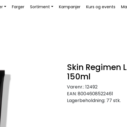
Bli Kunde / Logg inn
er
Farger
Sortiment
Kampanjer
Kurs og events
Ma
Skin Regimen L
150ml
Varenr.:
12492
EAN:
8004608522461
Lagerbeholdning:
77 stk.