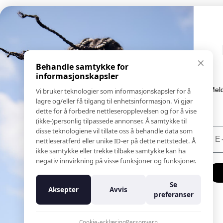
Eksklusive nyheter og
Informasjon
✕
tilbud
Behandle samtykke for
Salgs & Leveringsbetingelser
informasjonskapsler
Registrer reklamasjon eller retur
Meld deg på vårt nyhetsbrev og hold deg oppdate
Vi bruker teknologier som informasjonskapsler for å
Kontakt Oss
Her får du innblikk i nyheter, kampanjer og
lagre og/eller få tilgang til enhetsinformasjon. Vi gjør
Bildebank
konkurranser.
dette for å forbedre nettleseropplevelsen og for å vise
(ikke-)personlig tilpassede annonser. Å samtykke til
Følg Oss
E-post
disse teknologiene vil tillate oss å behandle data som
Prislister
nettleseratferd eller unike ID-er på dette nettstedet. Å
Etiske Retningslinjer
ikke samtykke eller trekke tilbake samtykke kan ha
Åpenhetsloven
negativ innvirkning på visse funksjoner og funksjoner.
Om oss
Meld meg på
Ansatte
Se
Aksepter
Avvis
Varsling om kritikkverdige forhold
preferanser
Nei takk
For forretningsutviklere
K18 Kurkalkulator
Cookie-erklæring
Personvern