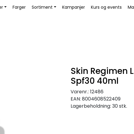
Bli Kunde / Logg inn
er
Farger
Sortiment
Kampanjer
Kurs og events
Ma
Skin Regimen L
Spf30 40ml
Varenr.:
12486
EAN:
8004608522409
Lagerbeholdning:
30 stk.