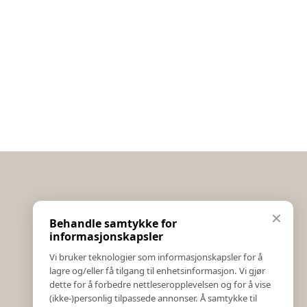
Informasjon
✕
Behandle samtykke for
Salgs & Leveringsbetingelser
informasjonskapsler
Registrer reklamasjon eller retur
Vi bruker teknologier som informasjonskapsler for å
Kontakt Oss
lagre og/eller få tilgang til enhetsinformasjon. Vi gjør
Bildebank
dette for å forbedre nettleseropplevelsen og for å vise
(ikke-)personlig tilpassede annonser. Å samtykke til
Følg Oss