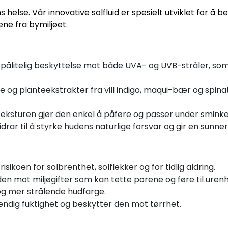
else. Vår innovative solfluid er spesielt utviklet for å 
ene fra bymiljøet.
 pålitelig beskyttelse mot både UVA- og UVB-stråler, som
 og planteekstrakter fra vill indigo, maqui-bær og spin
eksturen gjør den enkel å påføre og passer under sminke
drar til å styrke hudens naturlige forsvar og gir en sunne
isikoen for solbrenthet, solflekker og for tidlig aldring.
en mot miljøgifter som kan tette porene og føre til urenh
og mer strålende hudfarge.
endig fuktighet og beskytter den mot tørrhet.