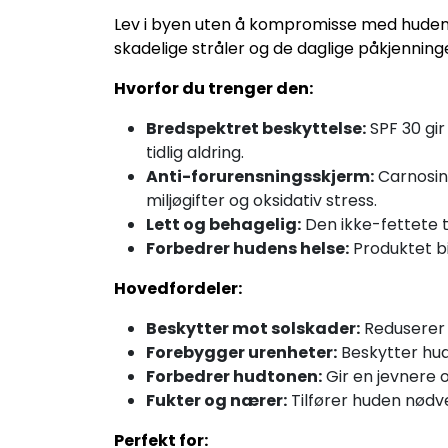
Lev i byen uten å kompromisse med hudens h
skadelige stråler og de daglige påkjenning
Hvorfor du trenger den:
Bredspektret beskyttelse:
SPF 30 gir
tidlig aldring.
Anti-forurensningsskjerm:
Carnosine
miljøgifter og oksidativ stress.
Lett og behagelig:
Den ikke-fettete t
Forbedrer hudens helse:
Produktet bi
Hovedfordeler:
Beskytter mot solskader:
Reduserer r
Forebygger urenheter:
Beskytter hud
Forbedrer hudtonen:
Gir en jevnere 
Fukter og nærer:
Tilfører huden nødv
Perfekt for: