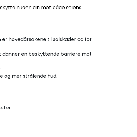
beskytte huden din mot både solens
 er hovedårsakene til solskader og for
at danner en beskyttende barriere mot
.
re og mer strålende hud.
eter.