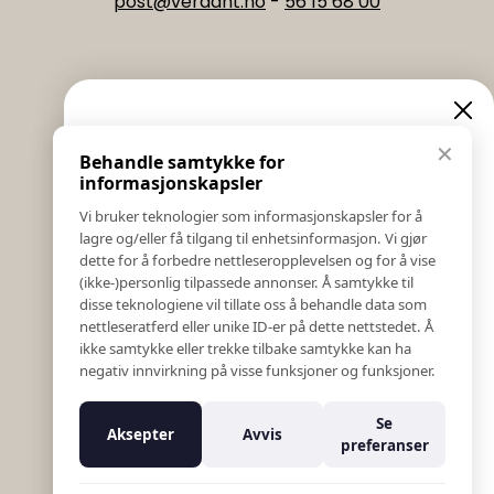
post@verdant.no
-
56 15 68 00
Informasjon
Eksklusive nyheter og
✕
Behandle samtykke for
Salgs & Leveringsbetingelser
tilbud
informasjonskapsler
Registrer reklamasjon eller retur
Vi bruker teknologier som informasjonskapsler for å
Kontakt Oss
lagre og/eller få tilgang til enhetsinformasjon. Vi gjør
Meld deg på vårt nyhetsbrev og hold deg oppdatert!
Bildebank
dette for å forbedre nettleseropplevelsen og for å vise
Her får du innblikk i nyheter, kampanjer og
(ikke-)personlig tilpassede annonser. Å samtykke til
Følg Oss
konkurranser.
disse teknologiene vil tillate oss å behandle data som
Prislister
nettleseratferd eller unike ID-er på dette nettstedet. Å
E-post
Etiske Retningslinjer
ikke samtykke eller trekke tilbake samtykke kan ha
Åpenhetsloven
negativ innvirkning på visse funksjoner og funksjoner.
Om oss
Ansatte
Meld meg på
Se
Aksepter
Avvis
Varsling om kritikkverdige forhold
preferanser
For forretningsutviklere
Nei takk