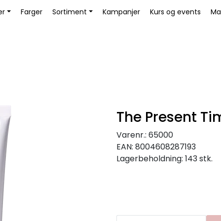
Book Educator
er
Farger
Sortiment
Kampanjer
Kurs og events
Ma
The Present Ti
Varenr.:
65000
EAN:
8004608287193
Lagerbeholdning:
143 stk.