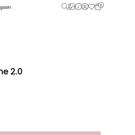
0
gasin
me 2.0