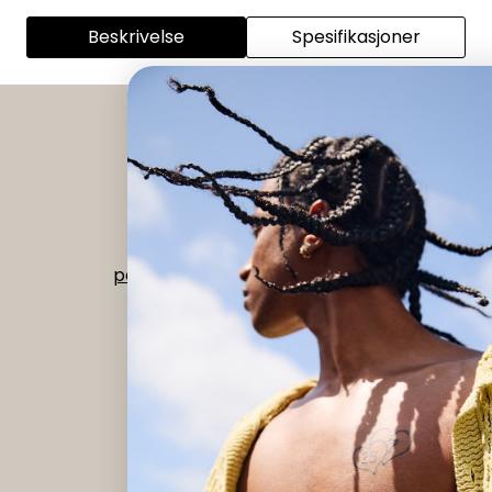
Beskrivelse
Spesifikasjoner
Instagram
|
Facebook
Org nr 992 518 073
post@verdant.no
-
56 15 68 00