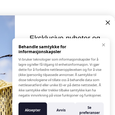
Eksklusive nyheter og
Informasjon
✕
tilbud
Behandle samtykke for
Salgs & Leveringsbetingelser
informasjonskapsler
Registrer reklamasjon eller retur
Meld deg på vårt nyhetsbrev og hold deg oppdatert!
Vi bruker teknologier som informasjonskapsler for å
Kontakt Oss
Her får du innblikk i nyheter, kampanjer og
lagre og/eller få tilgang til enhetsinformasjon. Vi gjør
Bildebank
konkurranser.
dette for å forbedre nettleseropplevelsen og for å vise
(ikke-)personlig tilpassede annonser. Å samtykke til
Følg Oss
E-post
disse teknologiene vil tillate oss å behandle data som
Prislister
nettleseratferd eller unike ID-er på dette nettstedet. Å
Etiske Retningslinjer
ikke samtykke eller trekke tilbake samtykke kan ha
Åpenhetsloven
negativ innvirkning på visse funksjoner og funksjoner.
Om oss
Meld meg på
Ansatte
Se
Aksepter
Avvis
Varsling om kritikkverdige forhold
preferanser