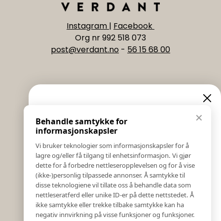
Instagram
|
Facebook
Org nr 992 518 073
post@verdant.no
-
56 15 68 00
Informasjon
Eksklusive nyheter og
✕
Behandle samtykke for
Salgs & Leveringsbetingelser
tilbud
informasjonskapsler
Registrer reklamasjon eller retur
Vi bruker teknologier som informasjonskapsler for å
Kontakt Oss
lagre og/eller få tilgang til enhetsinformasjon. Vi gjør
Meld deg på vårt nyhetsbrev og hold deg oppdatert!
Bildebank
dette for å forbedre nettleseropplevelsen og for å vise
Her får du innblikk i nyheter, kampanjer og
(ikke-)personlig tilpassede annonser. Å samtykke til
Følg Oss
konkurranser.
disse teknologiene vil tillate oss å behandle data som
Prislister
nettleseratferd eller unike ID-er på dette nettstedet. Å
E-post
Etiske Retningslinjer
ikke samtykke eller trekke tilbake samtykke kan ha
Åpenhetsloven
negativ innvirkning på visse funksjoner og funksjoner.