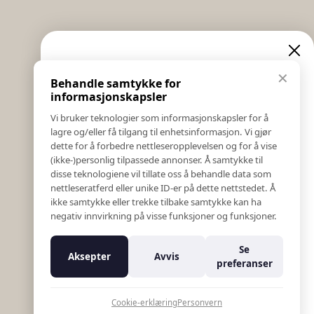
Informasjon
Eksklusive nyheter og
✕
Behandle samtykke for
Salgs & Leveringsbetingelser
tilbud
informasjonskapsler
Registrer reklamasjon eller retur
Vi bruker teknologier som informasjonskapsler for å
Kontakt Oss
lagre og/eller få tilgang til enhetsinformasjon. Vi gjør
Meld deg på vårt nyhetsbrev og hold deg oppdatert!
Bildebank
dette for å forbedre nettleseropplevelsen og for å vise
Her får du innblikk i nyheter, kampanjer og
(ikke-)personlig tilpassede annonser. Å samtykke til
Følg Oss
konkurranser.
disse teknologiene vil tillate oss å behandle data som
Prislister
nettleseratferd eller unike ID-er på dette nettstedet. Å
E-post
Etiske Retningslinjer
ikke samtykke eller trekke tilbake samtykke kan ha
Åpenhetsloven
negativ innvirkning på visse funksjoner og funksjoner.
Om oss
Ansatte
Meld meg på
Se
Aksepter
Avvis
Varsling om kritikkverdige forhold
preferanser
For forretningsutviklere
Nei takk
K18 Kurkalkulator
Cookie-erklæring
Personvern