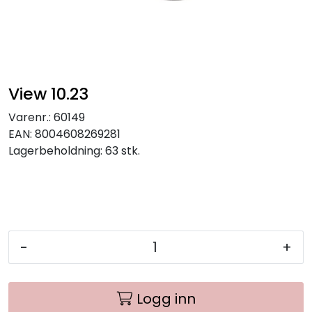
View 10.23
Varenr.:
60149
EAN:
8004608269281
Lagerbeholdning:
63 stk.
-
+
Logg inn