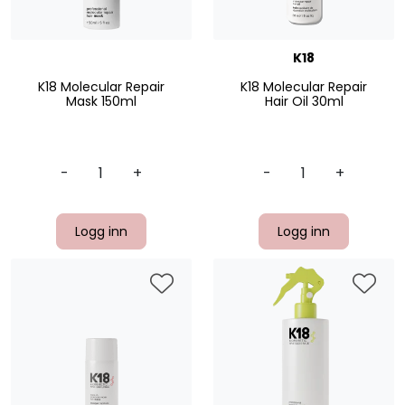
K18
K18 Molecular Repair
K18 Molecular Repair
Mask 150ml
Hair Oil 30ml
-
+
-
+
Logg inn
Logg inn