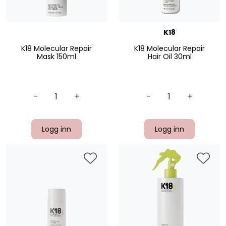
K18
K18 Molecular Repair
K18 Molecular Repair
Mask 150ml
Hair Oil 30ml
-
+
-
+
Logg inn
Logg inn