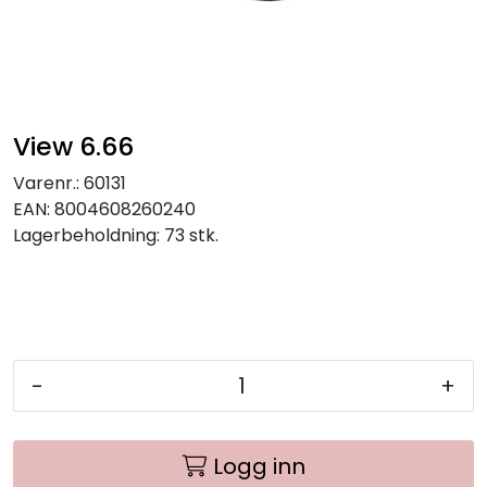
View 6.66
Varenr.:
60131
EAN:
8004608260240
Lagerbeholdning:
73 stk.
-
+
Logg inn