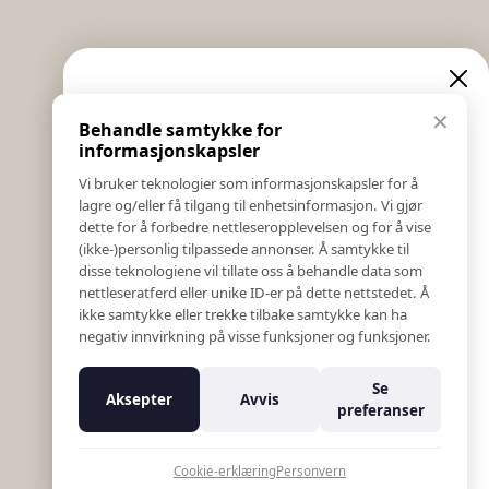
Informasjon
Eksklusive nyheter og
✕
Behandle samtykke for
Salgs & Leveringsbetingelser
tilbud
informasjonskapsler
Registrer reklamasjon eller retur
Vi bruker teknologier som informasjonskapsler for å
Kontakt Oss
lagre og/eller få tilgang til enhetsinformasjon. Vi gjør
Meld deg på vårt nyhetsbrev og hold deg oppdatert!
Bildebank
dette for å forbedre nettleseropplevelsen og for å vise
Her får du innblikk i nyheter, kampanjer og
(ikke-)personlig tilpassede annonser. Å samtykke til
Følg Oss
konkurranser.
disse teknologiene vil tillate oss å behandle data som
Prislister
nettleseratferd eller unike ID-er på dette nettstedet. Å
E-post
Etiske Retningslinjer
ikke samtykke eller trekke tilbake samtykke kan ha
Åpenhetsloven
negativ innvirkning på visse funksjoner og funksjoner.
Om oss
Ansatte
Meld meg på
Se
Aksepter
Avvis
Varsling om kritikkverdige forhold
preferanser
For forretningsutviklere
Nei takk
K18 Kurkalkulator
Cookie-erklæring
Personvern