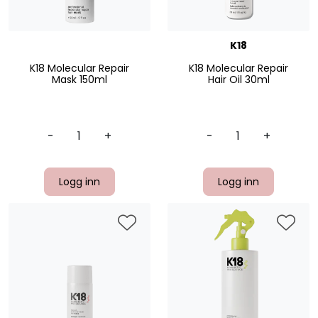
K18
K18 Molecular Repair
K18 Molecular Repair
Mask 150ml
Hair Oil 30ml
-
+
-
+
Logg inn
Logg inn