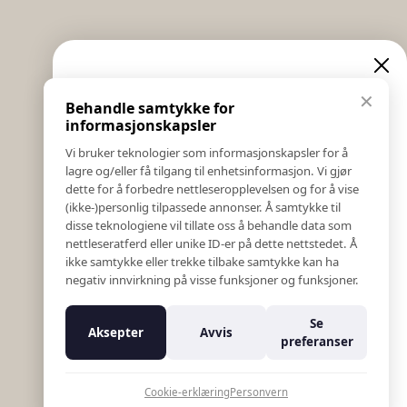
Informasjon
Eksklusive nyheter og
✕
Behandle samtykke for
Salgs & Leveringsbetingelser
tilbud
informasjonskapsler
Registrer reklamasjon eller retur
Vi bruker teknologier som informasjonskapsler for å
Kontakt Oss
lagre og/eller få tilgang til enhetsinformasjon. Vi gjør
Meld deg på vårt nyhetsbrev og hold deg oppdatert!
Bildebank
dette for å forbedre nettleseropplevelsen og for å vise
Her får du innblikk i nyheter, kampanjer og
(ikke-)personlig tilpassede annonser. Å samtykke til
Følg Oss
konkurranser.
disse teknologiene vil tillate oss å behandle data som
Prislister
nettleseratferd eller unike ID-er på dette nettstedet. Å
E-post
Etiske Retningslinjer
ikke samtykke eller trekke tilbake samtykke kan ha
Åpenhetsloven
negativ innvirkning på visse funksjoner og funksjoner.
Om oss
Ansatte
Meld meg på
Se
Aksepter
Avvis
Varsling om kritikkverdige forhold
preferanser
For forretningsutviklere
Nei takk
K18 Kurkalkulator
Cookie-erklæring
Personvern