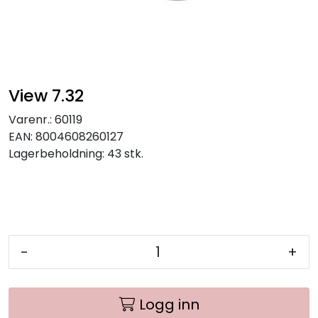
View 7.32
Varenr.:
60119
EAN:
8004608260127
Lagerbeholdning:
43 stk.
-
+
Logg inn