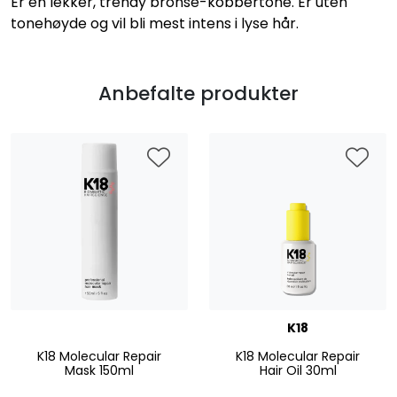
Er en lekker, trendy bronse-kobbertone. Er uten
tonehøyde og vil bli mest intens i lyse hår.
Anbefalte produkter
K18
K18 Molecular Repair
K18 Molecular Repair
Mask 150ml
Hair Oil 30ml