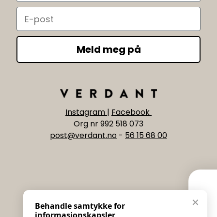
Email
Meld meg på
Instagram
|
Facebook
Org nr 992 518 073
post@verdant.no
-
56 15 68 00
Informasjon
Eksklusive nyhe
✕
Behandle samtykke for
Salgs & Leveringsbetingelser
informasjonskapsler