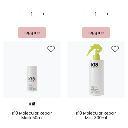
-
+
-
+
Logg inn
Logg inn
K18
K18 Molecular Repair
K18 Molecular Repair
Mask 50ml
Mist 300ml