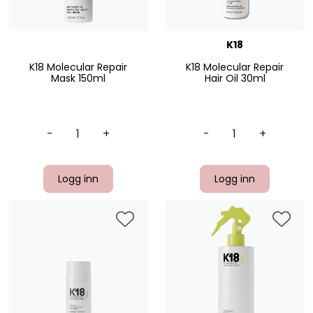
K18
K18 Molecular Repair
K18 Molecular Repair
Mask 150ml
Hair Oil 30ml
-
+
-
+
Logg inn
Logg inn