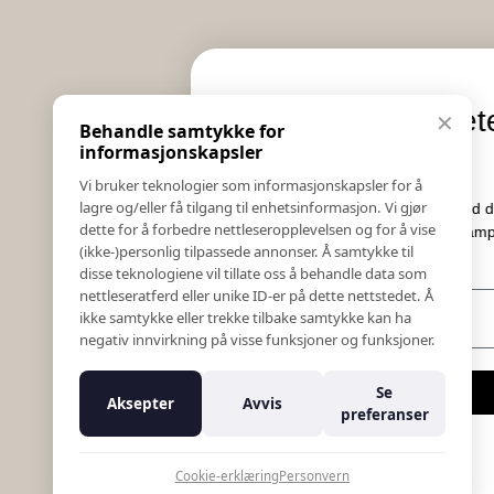
Informasjon
Eksklusive nyheter og
✕
Behandle samtykke for
Salgs & Leveringsbetingelser
tilbud
informasjonskapsler
Registrer reklamasjon eller retur
Vi bruker teknologier som informasjonskapsler for å
Kontakt Oss
lagre og/eller få tilgang til enhetsinformasjon. Vi gjør
Meld deg på vårt nyhetsbrev og hold deg oppdatert
Bildebank
dette for å forbedre nettleseropplevelsen og for å vise
Her får du innblikk i nyheter, kampanjer og
(ikke-)personlig tilpassede annonser. Å samtykke til
Følg Oss
konkurranser.
disse teknologiene vil tillate oss å behandle data som
Prislister
nettleseratferd eller unike ID-er på dette nettstedet. Å
E-post
Etiske Retningslinjer
ikke samtykke eller trekke tilbake samtykke kan ha
Åpenhetsloven
negativ innvirkning på visse funksjoner og funksjoner.
Om oss
Ansatte
Meld meg på
Se
Aksepter
Avvis
Varsling om kritikkverdige forhold
preferanser
For forretningsutviklere
Nei takk
K18 Kurkalkulator
Cookie-erklæring
Personvern