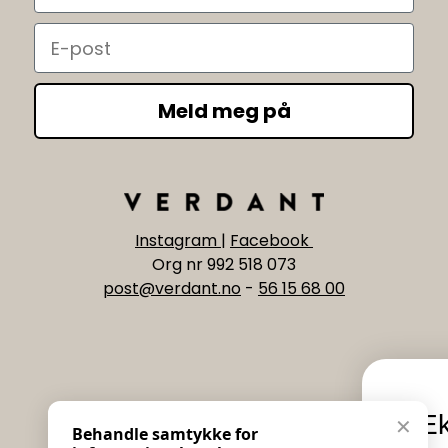
Email
Meld meg på
Instagram
|
Facebook
Org nr 992 518 073
post@verdant.no
-
56 15 68 00
Informasjon
Eksklusive nyhe
✕
Behandle samtykke for