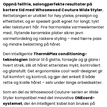
Oppnå feilfrie, salongperfekte resultater på
kortere tid med Whosewood Couture Wide Styler.
Rettetangen er utviklet for høy ytelse, presisjon og
effektivitet, og er spesielt godt egnet for langt, tykt
eller teksturert hår. Fire harmoniske varmeelementer
med , flytende keramiske plater sikrer jevn
varmefordeling og raskere styling – med færre pass
og mindre belastning på håret.
Den intelligente
TherméPlex conditioning-
teknologien
bidrar til å glatte, forsegle og gi glans i
hvert strøk, slik at håret etterlates mykt, kontrollert
og glansfullt. Det ergonomiske cool-wall-designet gir
full komfort og kontroll, og gjør det enkelt å både
rette og krølle håret – selv under lange arbeidsøkter.
Som en del av Whosewood Couture-serien er Wide
Styler kompatibel med det innovative
ONEcord-
systemet
, der én intelligent kabel kan brukes på