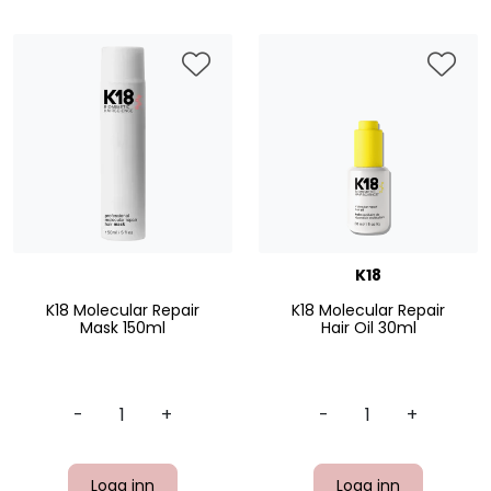
K18
K18 Molecular Repair
K18 Molecular Repair
Mask 150ml
Hair Oil 30ml
-
+
-
+
Logg inn
Logg inn