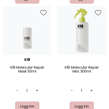
K18
K18 Molecular Repair
K18 Molecular Repair
Mask 50ml
Mist 300ml
-
+
-
+
Logg inn
Logg inn