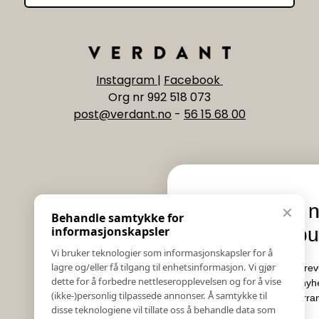
Instagram
|
Facebook
Org nr 992 518 073
post@verdant.no
-
56 15 68 00
Informasjon
Eksklusive nyheter og
✕
Behandle samtykke for
Salgs & Leveringsbetingelser
tilbud
informasjonskapsler
Registrer reklamasjon eller retur
Vi bruker teknologier som informasjonskapsler for å
Kontakt Oss
lagre og/eller få tilgang til enhetsinformasjon. Vi gjør
Meld deg på vårt nyhetsbrev og hold deg oppdatert!
Bildebank
dette for å forbedre nettleseropplevelsen og for å vise
Her får du innblikk i nyheter, kampanjer og
(ikke-)personlig tilpassede annonser. Å samtykke til
Følg Oss
konkurranser.
disse teknologiene vil tillate oss å behandle data som
Prislister