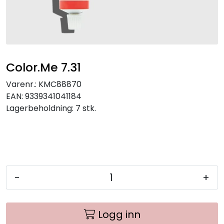
Color.Me 7.31
Varenr.:
KMC88870
EAN:
9339341041184
Lagerbeholdning:
7 stk.
-
+
Logg inn