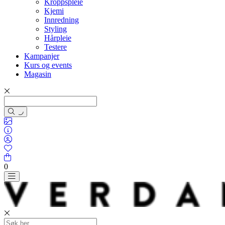
Kroppspleie
Kjemi
Innredning
Styling
Hårpleie
Testere
Kampanjer
Kurs og events
Magasin
0
Toggle navigation