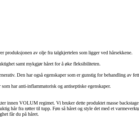
r produksjonen av olje fra talgkjertelen som ligger ved hårsekkene.
tighet samt mykgjør håret for å øke fleksibiliteten.
generativ. Den har også egenskaper som er gunstig for behandling av fet
om har anti-inflammatorisk og antiseptiske egenskaper.
ter innen VOLUM regimet. Vi bruker dette produktet masse backstage og
fuktig hår fra røtter til tupp. Føn så håret og style det med et varmever
het får du på håret.