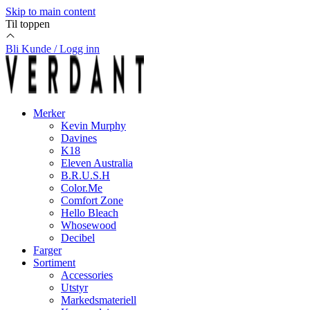
Skip to main content
Til toppen
Bli Kunde / Logg inn
Merker
Kevin Murphy
Davines
K18
Eleven Australia
B.R.U.S.H
Color.Me
Comfort Zone
Hello Bleach
Whosewood
Decibel
Farger
Sortiment
Accessories
Utstyr
Markedsmateriell