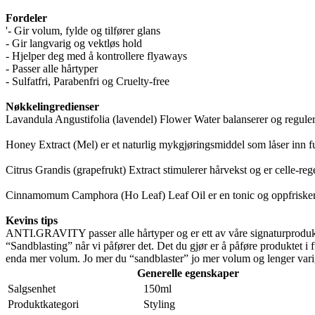
Fordeler
'- Gir volum, fylde og tilfører glans
- Gir langvarig og vektløs hold
- Hjelper deg med å kontrollere flyaways
- Passer alle hårtyper
- Sulfatfri, Parabenfri og Cruelty-free
Nøkkelingredienser
Lavandula Angustifolia (lavendel) Flower Water balanserer og regulere
Honey Extract (Mel) er et naturlig mykgjøringsmiddel som låser inn fuk
Citrus Grandis (grapefrukt) Extract stimulerer hårvekst og er celle-re
Cinnamomum Camphora (Ho Leaf) Leaf Oil er en tonic og oppfrisker s
Kevins tips
ANTI.GRAVITY passer alle hårtyper og er ett av våre signaturproduk
“Sandblasting” når vi påfører det. Det du gjør er å påføre produktet i 
enda mer volum. Jo mer du “sandblaster” jo mer volum og lenger varig
Generelle egenskaper
Salgsenhet
150ml
Produktkategori
Styling