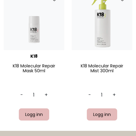
K18
K18 Molecular Repair
K18 Molecular Repair
Mask 50ml
Mist 300ml
-
+
-
+
Logg inn
Logg inn