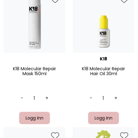
K18
K18 Molecular Repair
K18 Molecular Repair
Mask 150ml
Hair Oil 30ml
-
+
-
+
Logg inn
Logg inn