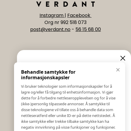
Instagram
|
Facebook
Org nr 992 518 073
post@verdant.no
-
56 15 68 00
Informasjon
Eksklusive nyheter og
✕
Behandle samtykke for
Salgs & Leveringsbetingelser
tilbud
informasjonskapsler
Registrer reklamasjon eller retur
Vi bruker teknologier som informasjonskapsler for å
Kontakt Oss
lagre og/eller få tilgang til enhetsinformasjon. Vi gjør
Meld deg på vårt nyhetsbrev og hold deg oppdatert!
Bildebank
dette for å forbedre nettleseropplevelsen og for å vise
Her får du innblikk i nyheter, kampanjer og
(ikke-)personlig tilpassede annonser. Å samtykke til
Følg Oss
konkurranser.
disse teknologiene vil tillate oss å behandle data som
Prislister
nettleseratferd eller unike ID-er på dette nettstedet. Å
E-post
Etiske Retningslinjer
ikke samtykke eller trekke tilbake samtykke kan ha
Åpenhetsloven
negativ innvirkning på visse funksjoner og funksjoner.