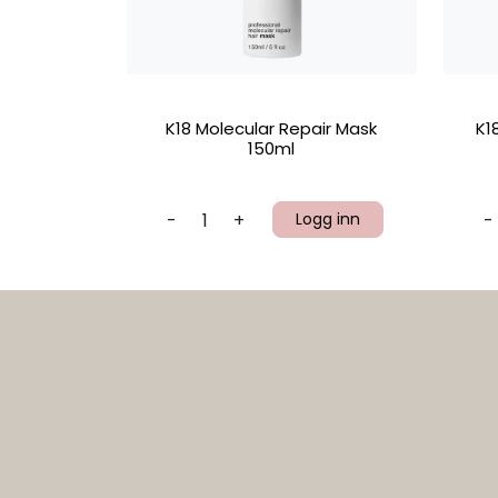
K18 Molecular Repair Mask
K1
150ml
-
+
Logg inn
-