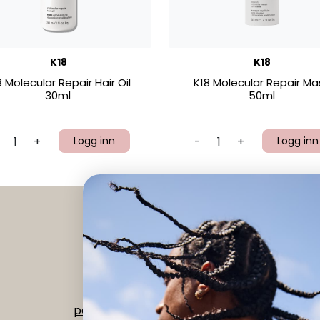
K18
K18
8 Molecular Repair Hair Oil
K18 Molecular Repair Ma
30ml
50ml
+
Logg inn
-
+
Logg inn
Instagram
|
Facebook
Org nr 992 518 073
post@verdant.no
-
56 15 68 00