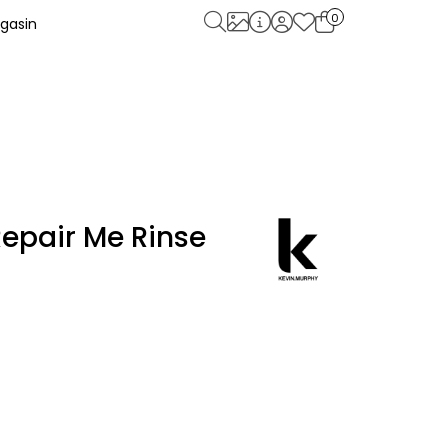
0
gasin
epair Me Rinse