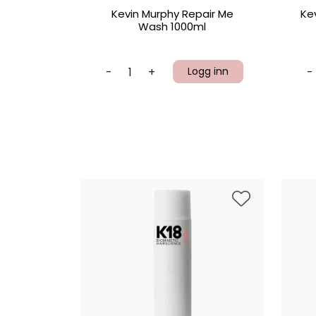
Kevin Murphy Repair Me
Ke
Wash 1000ml
-
+
Logg inn
-