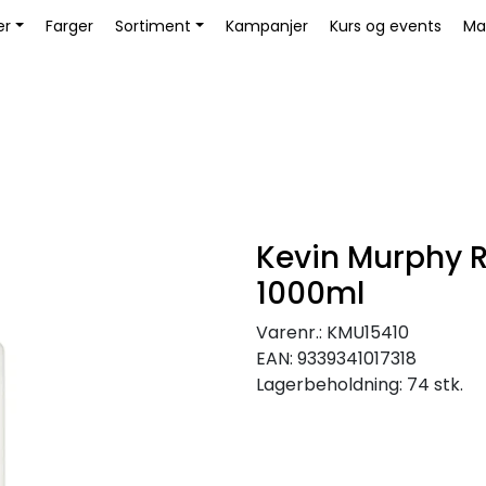
Bli Kunde / Logg inn
er
Farger
Sortiment
Kampanjer
Kurs og events
Ma
Kevin Murphy R
1000ml
Varenr.:
KMU15410
EAN:
9339341017318
Lagerbeholdning:
74 stk.