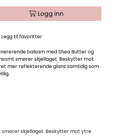
Logg inn
Legg til favoritter
nererende balsam med Shea Butter og
nsomt smører skjellaget. Beskytter mot
året mer reflekterende glans samtidig som
llig.
mører skjellaget. Beskytter mot ytre