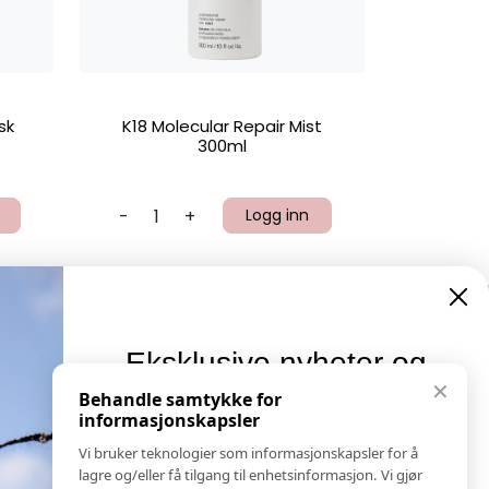
sk
K18 Molecular Repair Mist
300ml
-
+
Logg inn
Eksklusive nyheter og
Informasjon
✕
tilbud
Behandle samtykke for
Salgs & Leveringsbetingelser
informasjonskapsler
Registrer reklamasjon eller retur
Meld deg på vårt nyhetsbrev og hold deg oppdatert!
Vi bruker teknologier som informasjonskapsler for å
Kontakt Oss
Her får du innblikk i nyheter, kampanjer og
lagre og/eller få tilgang til enhetsinformasjon. Vi gjør