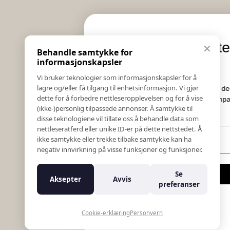
Informasjon
Eksklusive nyheter og
✕
Behandle samtykke for
Salgs & Leveringsbetingelser
tilbud
informasjonskapsler
Registrer reklamasjon eller retur
Vi bruker teknologier som informasjonskapsler for å
Kontakt Oss
lagre og/eller få tilgang til enhetsinformasjon. Vi gjør
Meld deg på vårt nyhetsbrev og hold deg oppdatert!
Bildebank
dette for å forbedre nettleseropplevelsen og for å vise
Her får du innblikk i nyheter, kampanjer og
(ikke-)personlig tilpassede annonser. Å samtykke til
Følg Oss
konkurranser.
disse teknologiene vil tillate oss å behandle data som
Prislister
nettleseratferd eller unike ID-er på dette nettstedet. Å
E-post
Etiske Retningslinjer
ikke samtykke eller trekke tilbake samtykke kan ha
Åpenhetsloven
negativ innvirkning på visse funksjoner og funksjoner.
Om oss
Ansatte
Meld meg på
Se
Aksepter
Avvis
Varsling om kritikkverdige forhold
preferanser
For forretningsutviklere
Nei takk
K18 Kurkalkulator
Cookie-erklæring
Personvern