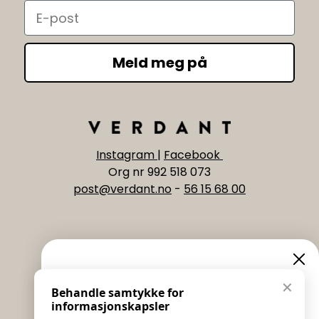
Email
Meld meg på
Instagram
|
Facebook
Org nr 992 518 073
post@verdant.no
-
56 15 68 00
Informasjon
Eksklusive nyheter og
✕
Behandle samtykke for
Salgs & Leveringsbetingelser
tilbud
informasjonskapsler