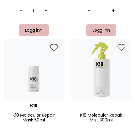
-
+
-
+
Logg inn
Logg inn
K18
K18 Molecular Repair
K18 Molecular Repair
Mask 50ml
Mist 300ml