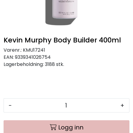
Kevin Murphy Body Builder 400ml
Varenr.:
KMU17241
EAN:
9339341026754
Lagerbeholdning:
3188 stk.
-
+
Logg inn