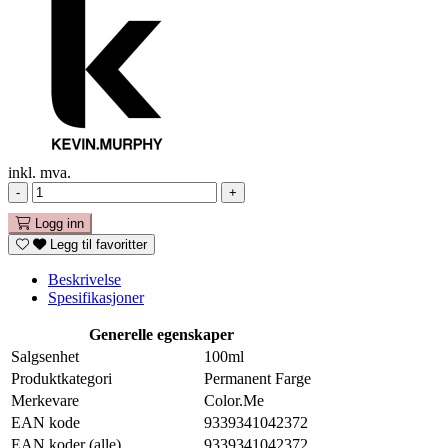
inkl. mva.
-
+
Logg inn
Legg til favoritter
Beskrivelse
Spesifikasjoner
Generelle egenskaper
Salgsenhet
100ml
Produktkategori
Permanent Farge
Merkevare
Color.Me
EAN kode
9339341042372
EAN koder (alle)
9339341042372