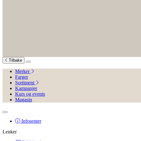
Tilbake
Merker
Farger
Sortiment
Kampanjer
Kurs og events
Magasin
Infosenter
Lenker