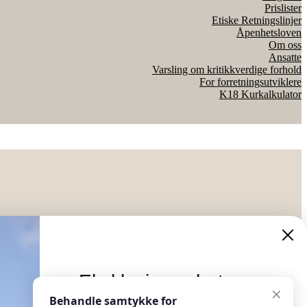
Prislister
Etiske Retningslinjer
Åpenhetsloven
Om oss
Ansatte
Varsling om kritikkverdige forhold
For forretningsutviklere
K18 Kurkalkulator
Eksklusive nyheter og
✕
tilbud
Behandle samtykke for