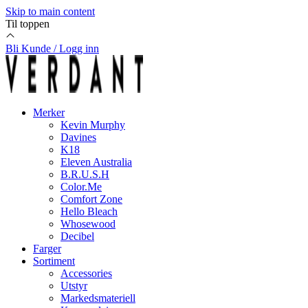
Skip to main content
Til toppen
Bli Kunde / Logg inn
Merker
Kevin Murphy
Davines
K18
Eleven Australia
B.R.U.S.H
Color.Me
Comfort Zone
Hello Bleach
Whosewood
Decibel
Farger
Sortiment
Accessories
Utstyr
Markedsmateriell