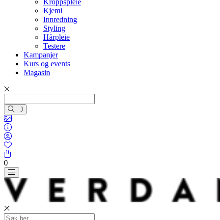
Kroppspleie
Kjemi
Innredning
Styling
Hårpleie
Testere
Kampanjer
Kurs og events
Magasin
0
Toggle navigation