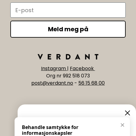
Email
Meld meg på
Instagram
|
Facebook
Org nr 992 518 073
post@verdant.no
-
56 15 68 00
Informasjon
Eksklusive nyheter og
✕
Behandle samtykke for
Salgs & Leveringsbetingelser
tilbud
informasjonskapsler