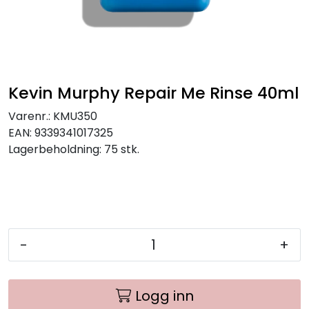
Kevin Murphy Repair Me Rinse 40ml
Varenr.:
KMU350
EAN:
9339341017325
Lagerbeholdning:
75 stk.
-
+
Logg inn