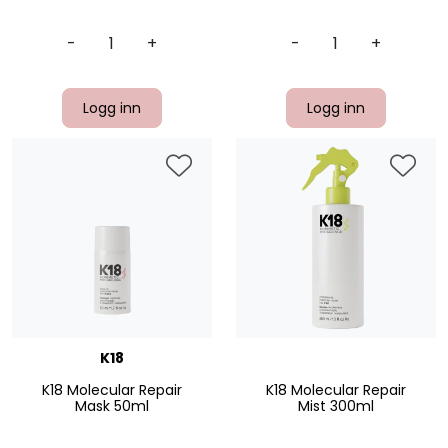
-
+
-
+
Logg inn
Logg inn
K18
K18 Molecular Repair
K18 Molecular Repair
Mask 50ml
Mist 300ml