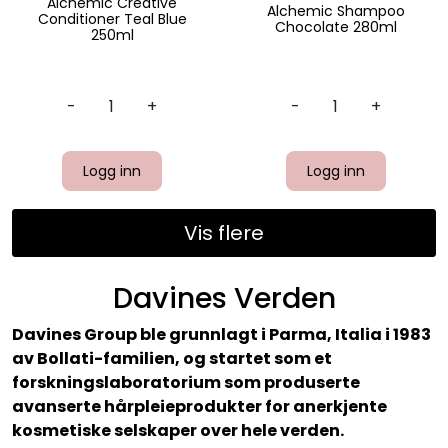
Alchemic Creative
Alchemic Shampoo
Conditioner Teal Blue
Chocolate 280ml
250ml
-
+
-
+
Logg inn
Logg inn
Vis flere
Davines Verden
Davines Group ble grunnlagt i Parma, Italia i 1983
av Bollati-familien, og startet som et
forskningslaboratorium som produserte
avanserte hårpleieprodukter for anerkjente
kosmetiske selskaper over hele verden.